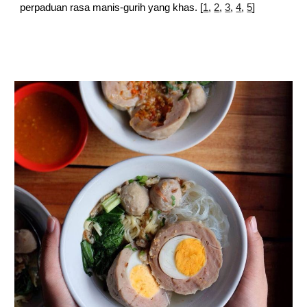
perpaduan rasa manis-gurih yang khas. [
1
,
2
,
3
,
4
,
5
]